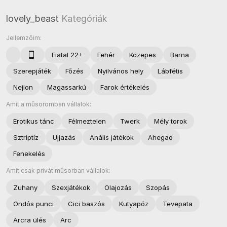
lovely_beast
Kategóriák
Jellemzőim:
Fiatal 22+
Fehér
Közepes
Barna
Szerepjáték
Főzés
Nyilvános hely
Lábfétis
Nejlon
Magassarkú
Farok értékelés
Amit a műsoromban vállalok:
Erotikus tánc
Félmeztelen
Twerk
Mély torok
Sztriptíz
Ujjazás
Anális játékok
Ahegao
Fenekelés
Amit csak privát műsorban vállalok:
Zuhany
Szexjátékok
Olajozás
Szopás
Ondós punci
Cici baszós
Kutyapóz
Tevepata
Arcra ülés
Arc