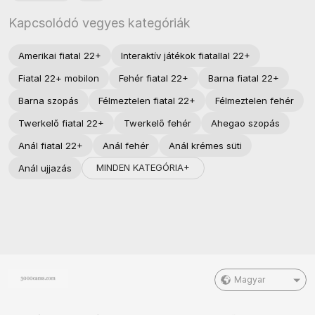
Kapcsolódó vegyes kategóriák
Amerikai fiatal 22+
Interaktív játékok fiatallal 22+
Fiatal 22+ mobilon
Fehér fiatal 22+
Barna fiatal 22+
Barna szopás
Félmeztelen fiatal 22+
Félmeztelen fehér
Twerkelő fiatal 22+
Twerkelő fehér
Ahegao szopás
Anál fiatal 22+
Anál fehér
Anál krémes süti
MINDEN KATEGÓRIA+
Anál ujjazás
Magyar