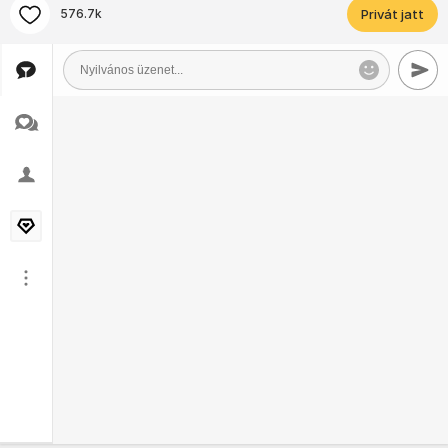
576.7k
Privát jatt