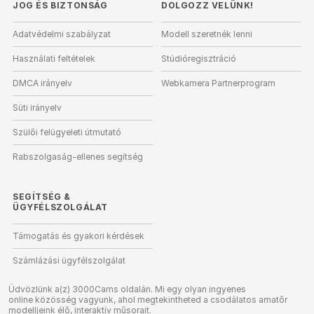
JOG ÉS BIZTONSÁG
DOLGOZZ VELÜNK!
Adatvédelmi szabályzat
Modell szeretnék lenni
Használati feltételek
Stúdióregisztráció
DMCA irányelv
Webkamera Partnerprogram
Süti irányelv
Szülői felügyeleti útmutató
Rabszolgaság-ellenes segítség
SEGÍTSÉG
&
ÜGYFÉLSZOLGÁLAT
Támogatás és gyakori kérdések
Számlázási ügyfélszolgálat
Üdvözlünk a(z) 3000Cams oldalán. Mi egy olyan ingyenes
online közösség vagyunk, ahol megtekintheted a csodálatos amatőr
modelljeink élő, interaktív műsorait.