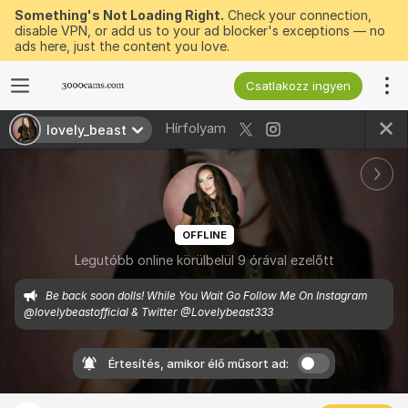
Something's Not Loading Right.
Check your connection,
disable VPN, or add us to your ad blocker's exceptions — no
ads here, just the content you love.
Csatlakozz ingyen
Hírfolyam
lovely_beast
OFFLINE
Legutóbb online körülbelül 9 órával ezelőtt
Be back soon dolls! While You Wait Go Follow Me On Instagram 
@lovelybeastofficial & Twitter @Lovelybeast333
Értesítés, amikor élő műsort ad: